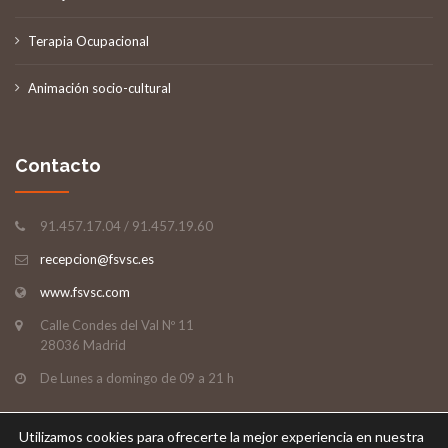
Terapia Ocupacional
Animación socio-cultural
Contacto
91.457.17.04 / 91.457.19.60
recepcion@fsvsc.es
www.fsvsc.com
Calle Condes del Val Nº 11
28036 Madrid
De Lunes a domingo de 09 a 21 h
Utilizamos cookies para ofrecerte la mejor experiencia en nuestra