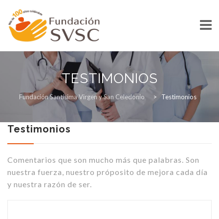
Skip
to
TESTIMONIOS
content
INICIO
Fundación Santísima Virgen y San Celedonio
>
Testimonios
Testimonios
QUIENES SOMOS
Comentarios que son mucho más que palabras. Son
nuestra fuerza, nuestro próposito de mejora cada día
y nuestra razón de ser.