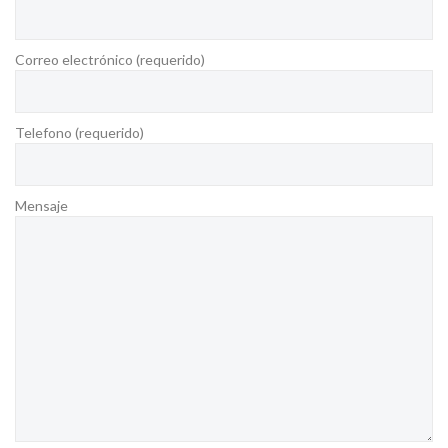
QUE HACEMOS
Correo electrónico (requerido)
Telefono (requerido)
CONTACTO
Mensaje
EMPLEO
TRANSPARENCIA