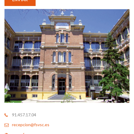
91.457.17.04
recepcion@fsvsc.es