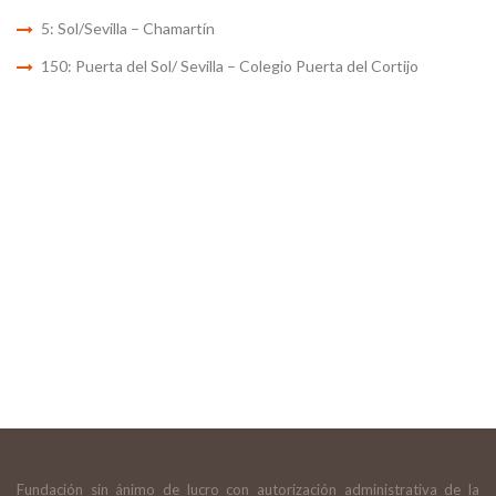
5: Sol/Sevilla – Chamartín
150: Puerta del Sol/ Sevilla – Colegio Puerta del Cortijo
Fundación sin ánimo de lucro con autorización administrativa de la