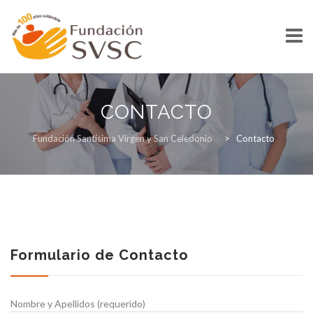
Skip
to
CONTACTO
content
INICIO
Fundación Santísima Virgen y San Celedonio
>
Contacto
QUIENES SOMOS
Formulario de Contacto
Nombre y Apellidos (requerido)