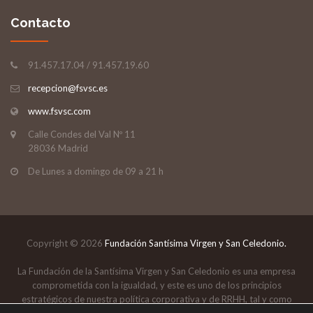
Contacto
91.457.17.04 / 91.457.19.60
recepcion@fsvsc.es
www.fsvsc.com
Calle Condes del Val Nº 11
28036 Madrid
De Lunes a domingo de 09 a 21 h
Copyright © 2026
Fundación Santísima Virgen y San Celedonio.
La Fundación de la Santísima Virgen y San Celedonio es una empresa
comprometida con la igualdad, y este es uno de los principios
estratégicos de nuestra política corporativa y de RRHH, tal y como